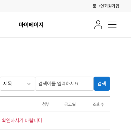
로그인
회원가입
마이페이지
회원정보
전체메뉴
검색
게시판
검
검
색
색
검색
구
어
조건
첨부
공고일
조회수
분
입
력
 확인하시기 바랍니다.