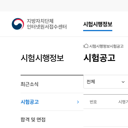
메인메뉴
지
시험시행정보
방
자
치
홈
시험시행정보
시험공고
단
체
시험공고
시험시행정보
인
터
넷
원
최근소식
다른
시
시
서
행
행
지방자치단체
접
최근소식
기
년
수
가기
시험공고
번호
시행
관
도
게시판
센
시
터
험
합격 및 면접
공