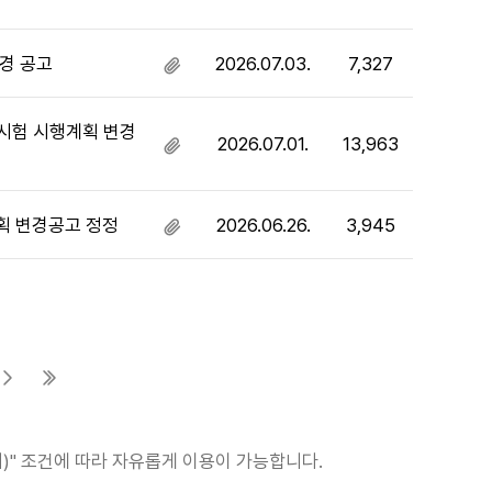
있
부
음
파
일
경 공고
2026.07.03.
7,327
첨
있
부
음
파
용시험 시행계획 변경
2026.07.01.
13,963
일
첨
있
부
음
파
일
획 변경공고 정정
2026.06.26.
3,945
첨
있
부
음
파
일
있
음
다음 페이지
마지막 페이지
)" 조건에 따라 자유롭게 이용이 가능합니다.