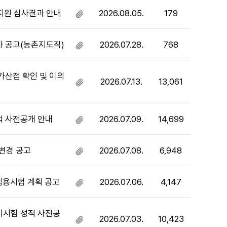
지원 심사결과 안내
2026.08.05.
179
첨
부
파
자 공고(농촌지도직)
2026.07.28.
768
첨
일
부
있
파
음
가산점 확인 및 이의
2026.07.13.
13,061
일
첨
있
부
음
파
일
적 사전공개 안내
2026.07.09.
14,699
첨
있
부
음
파
 변경 공고
2026.07.08.
6,948
첨
일
부
있
파
음
임용시험 계획 공고
2026.07.06.
4,147
첨
일
부
있
파
음
기시험 성적 사전공
2026.07.03.
10,423
일
첨