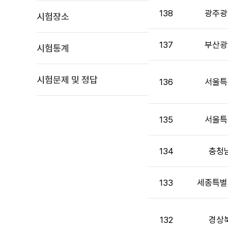
고
138
광주광
시험장소
목
록
:
137
부산광
시험통계
게
시
판
시험문제 및 정답
136
서울특
목
록
으
135
서울특
로
번
호,
134
충청
시
행
기
133
세종특별
관,
제
목,
132
경상