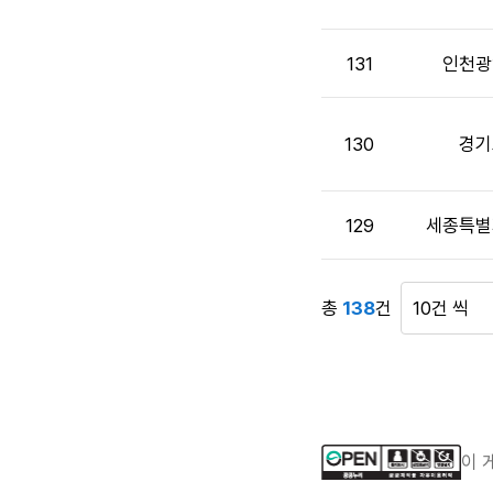
첨
부,
공
131
인천광
고
일,
조
130
경기
회
수
정
129
세종특별
보
를
제
공
총
138
건
게
합
시
니
물
다.
표
시
건
이 
수