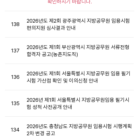
확인하시기 바랍니다.
공
고
목
2026년도 제2회 광주광역시 지방공무원 임용시험
록
138
편의지원 심사결과 안내
:
게
시
2026년도 제1회 부산광역시 지방공무원 서류전형
137
판
합격자 공고(농촌지도직)
목
록
2026년도 제1회 서울특별시 지방공무원 임용 필기
으
136
시험 가산점 확인 및 이의신청 안내
로
번
호,
2026년 제1회 서울특별시 지방공무원임용 필기시
시
135
험 성적 사전공개 안내
행
기
관,
2026년도 충청남도 지방공무원 임용시험 시행계획
134
제
2차 변경 공고
목,