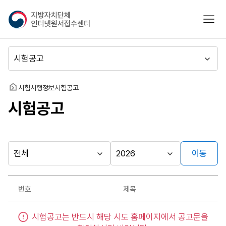
지
모바
방
자
치
메
단
뉴
체
이
인
동
홈
시험시행정보
시험공고
터
시험공고
넷
원
서
접
수
이동
다른
시
시
센
행
행
지방자치단체
터
최근소식
기
년
가기
번호
제목
관
도
게시판
시
시험공고는 반드시 해당 시도 홈페이지에서 공고문을
험