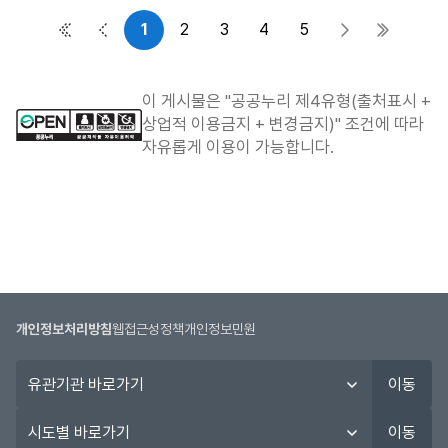
1
2
3
4
5
첫 페이지
이전 페이지
다음 페이지
마지막 
이 게시물은 "공공누리 제4유형(출처표시 +
상업적 이용금지 + 변경금지)" 조건에 따라
자유롭게 이용이 가능합니다.
개인정보처리방침
웹접근성정책
개인정보민원
유
이동
관
기
시
이동
관
도