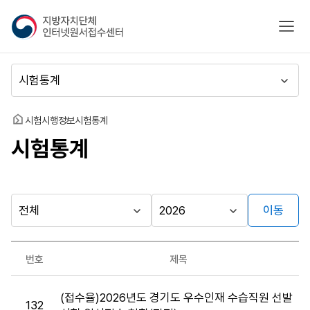
지
모바
방
자
치
메
단
뉴
체
이
인
동
홈
시험시행정보
시험통계
터
시험통계
넷
원
서
접
수
이동
다른
시
시
센
행
행
지방자치단체
터
최근소식
기
년
가기
번호
제목
관
도
게시판
시
(접수율)2026년도 경기도 우수인재 수습직원 선발
험
132