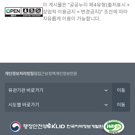
합
이 게시물은 "공공누리 제4유형(출처표시 +
니
상업적 이용금지 + 변경금지)" 조건에 따라
다.
자유롭게 이용이 가능합니다.
개인정보처리방침
웹접근성정책
개인정보민원
유
이동
관
기
시
이동
관
도
바
별
로
바
가
로
기