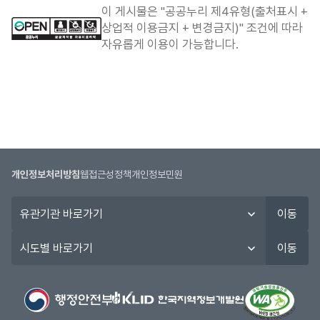
합
이 게시물은 "공공누리 제4유형(출처표시 +
니
상업적 이용금지 + 변경금지)" 조건에 따라
다.
자유롭게 이용이 가능합니다.
개인정보처리방침
웹접근성정책
개인정보민원
유
이동
관
기
시
이동
관
도
바
별
로
바
가
로
기