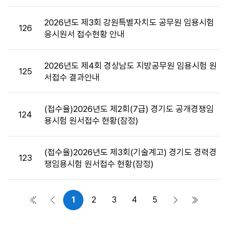
목,
첨
2026년도 제3회 강원특별자치도 공무원 임용시험
126
부
응시원서 접수현황 안내
파
일,,
2026년도 제4회 경상남도 지방공무원 임용시험 원
작
125
서접수 결과안내
성
자,
공
(접수율)2026년도 제2회(7급) 경기도 공개경쟁임
124
고
용시험 원서접수 현황(잠정)
일,
조
회
(접수율)2026년도 제3회(기술계고) 경기도 경력경
123
수
쟁임용시험 원서접수 현황(잠정)
정
보
를
1
2
3
4
5
첫 페이지
이전 페이지
다음 페이지
마지막 
제
공