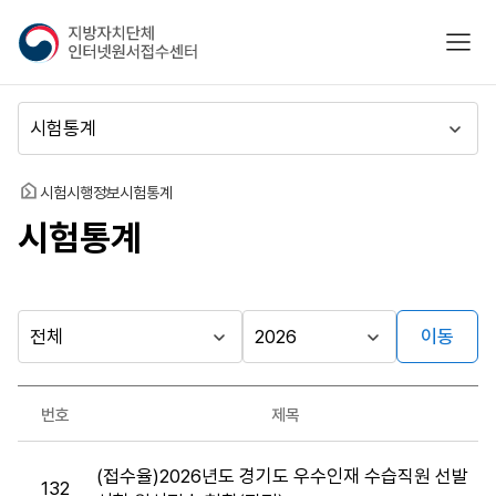
지
모바
방
자
치
메
단
뉴
체
이
인
동
홈
시험시행정보
시험통계
터
시험통계
넷
원
서
접
수
이동
다른
시
시
센
행
행
지방자치단체
터
최근소식
기
년
가기
번호
제목
관
도
게시판
시
(접수율)2026년도 경기도 우수인재 수습직원 선발
험
132