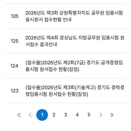
목,
첨
2026년도 제3회 강원특별자치도 공무원 임용시험
126
부
응시원서 접수현황 안내
파
일,,
2026년도 제4회 경상남도 지방공무원 임용시험 원
작
125
서접수 결과안내
성
자,
공
(접수율)2026년도 제2회(7급) 경기도 공개경쟁임
124
고
용시험 원서접수 현황(잠정)
일,
조
회
(접수율)2026년도 제3회(기술계고) 경기도 경력경
123
수
쟁임용시험 원서접수 현황(잠정)
정
보
를
1
2
3
4
5
첫 페이지
이전 페이지
다음 페이지
마지막 
제
공