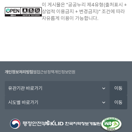
합
이 게시물은 "공공누리 제4유형(출처표시 +
니
상업적 이용금지 + 변경금지)" 조건에 따라
다.
자유롭게 이용이 가능합니다.
개인정보처리방침
웹접근성정책
개인정보민원
유
이동
관
기
시
이동
관
도
바
별
로
바
가
로
기