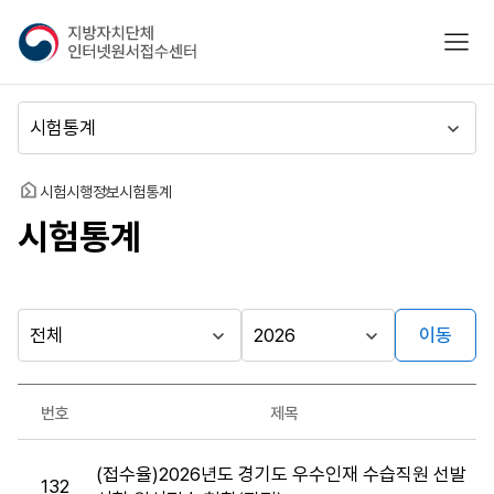
지
모바
방
자
치
메
단
뉴
체
이
인
동
홈
시험시행정보
시험통계
터
시험통계
넷
원
서
접
수
이동
다른
시
시
센
행
행
지방자치단체
터
최근소식
기
년
가기
번호
제목
관
도
게시판
시
(접수율)2026년도 경기도 우수인재 수습직원 선발
험
132