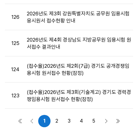
목,
첨
2026년도 제3회 강원특별자치도 공무원 임용시험
126
부
응시원서 접수현황 안내
파
일,,
2026년도 제4회 경상남도 지방공무원 임용시험 원
작
125
서접수 결과안내
성
자,
공
(접수율)2026년도 제2회(7급) 경기도 공개경쟁임
124
고
용시험 원서접수 현황(잠정)
일,
조
회
(접수율)2026년도 제3회(기술계고) 경기도 경력경
123
수
쟁임용시험 원서접수 현황(잠정)
정
보
를
1
2
3
4
5
첫 페이지
이전 페이지
다음 페이지
마지막 
제
공