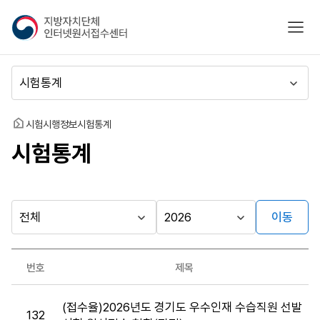
지
모바
방
자
치
메
단
뉴
체
이
인
동
홈
시험시행정보
시험통계
터
시험통계
넷
원
서
접
수
이동
다른
시
시
센
행
행
지방자치단체
터
최근소식
기
년
가기
번호
제목
관
도
게시판
시
(접수율)2026년도 경기도 우수인재 수습직원 선발
험
132