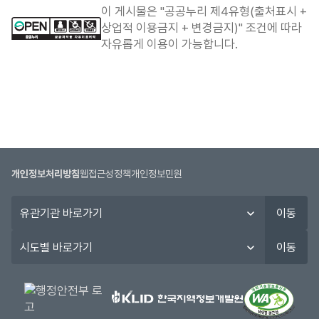
합
이 게시물은 "공공누리 제4유형(출처표시 +
니
상업적 이용금지 + 변경금지)" 조건에 따라
다.
자유롭게 이용이 가능합니다.
개인정보처리방침
웹접근성정책
개인정보민원
유
이동
관
기
시
이동
관
도
바
별
로
바
가
로
기