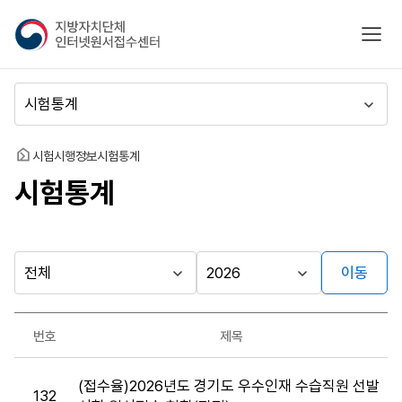
지
모바
방
자
치
메
단
뉴
체
이
인
동
홈
시험시행정보
시험통계
터
시험통계
넷
원
서
접
수
이동
다른
시
시
센
행
행
지방자치단체
터
최근소식
기
년
가기
번호
제목
관
도
게시판
시
(접수율)2026년도 경기도 우수인재 수습직원 선발
험
132