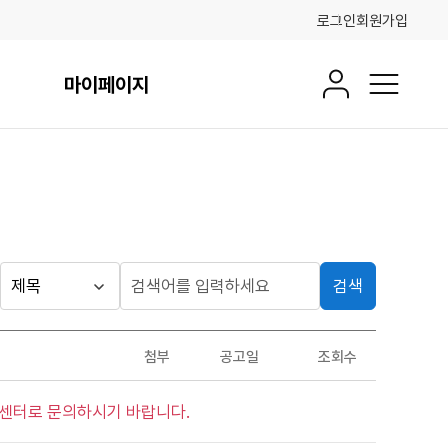
로그인
회원가입
마이페이지
회원정보
전체메뉴
검색
게시판
검
검
색
색
검색
구
어
조건
첨부
공고일
조회수
분
입
력
시센터로 문의하시기 바랍니다.