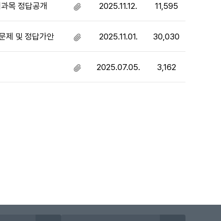
파
음
제과목 정답공개
2025.11.12.
11,595
첨
일
부
있
파
음
 문제 및 정답가안
2025.11.01.
30,030
첨
일
부
있
파
음
2025.07.05.
3,162
첨
일
부
있
파
음
일
있
음
이지
지막 페이지
시