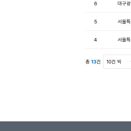
호,
6
대구광
시
행
기
5
서울특
관,
제
4
서울특
목,
첨
부
파
총
13
건
게
일,
시
작
물
성
표
자,
시
공
건
고
수
일,
조
회
수