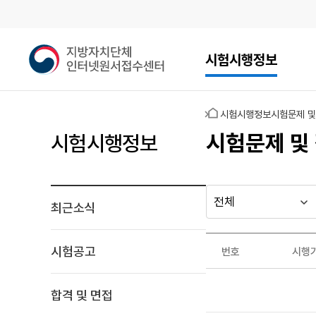
메인메뉴
지
시험시행정보
방
자
치
홈
시험시행정보
시험문제 및
단
체
시험문제 및
시험시행정보
인
터
넷
원
최근소식
다른
시
시
서
행
행
지방자치단체
접
최근소식
기
년
수
가기
시험공고
번호
시행
관
도
게시판
센
시
터
험
합격 및 면접
문