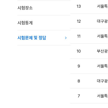
제
13
서울특
시험장소
및
정
답
12
대구광
시험통계
목
록
11
서울특
:
시험문제 및 정답
시
험
10
부산광
문
제
및
9
서울특
정
답
목
8
대구광
록
으
7
서울특
로
번