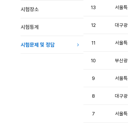
제
13
서울특
시험장소
및
정
답
12
대구광
시험통계
목
록
11
서울특
:
시험문제 및 정답
시
험
10
부산광
문
제
및
9
서울특
정
답
목
8
대구광
록
으
7
서울특
로
번