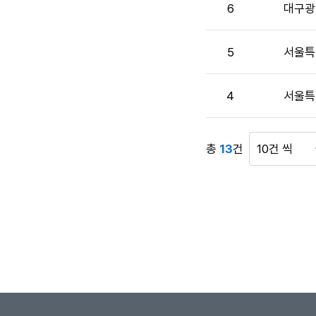
호,
6
대구광
시
행
기
5
서울특
관,
제
4
서울특
목,
첨
부
파
총
13
건
게
일,
시
작
물
성
표
자,
시
공
건
고
수
일,
조
회
수