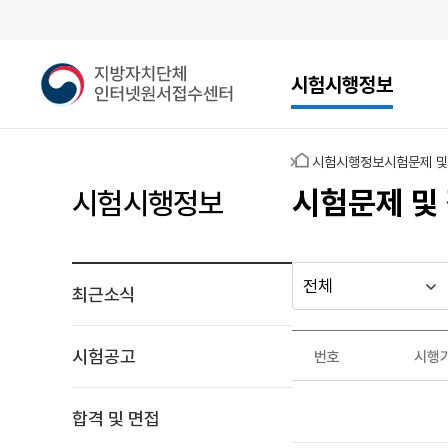
메인메뉴
지
시험시행정보
방
자
치
홈
시험시행정보
시험문제 및
단
체
시험문제 및
시험시행정보
인
터
넷
원
최근소식
다른
시
시
서
행
행
지방자치단체
접
최근소식
기
년
수
가기
시험공고
번호
시행
관
도
게시판
센
시
터
험
합격 및 면접
문