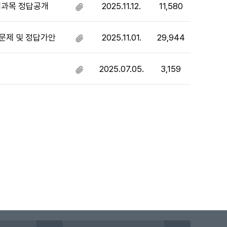
파
음
제과목 정답공개
2025.11.12.
11,580
첨
일
부
있
파
음
 문제 및 정답가안
2025.11.01.
29,944
첨
일
부
있
파
음
2025.07.05.
3,159
첨
일
부
있
파
음
일
있
음
이지
지막 페이지
시