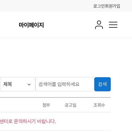
로그인
회원가입
마이페이지
회원정보
전체메뉴
검색
게시판
검
검
색
색
검색
구
어
조건
첨부
공고일
조회수
분
입
력
시센터로 문의하시기 바랍니다.