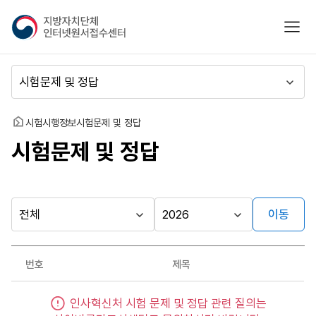
지
모바
방
자
치
메
단
뉴
체
이
인
동
홈
시험시행정보
시험문제 및 정답
터
시험문제 및 정답
넷
원
서
접
수
이동
다른
시
시
센
행
행
지방자치단체
터
최근소식
기
년
가기
번호
제목
관
도
게시판
시
인사혁신처 시험 문제 및 정답 관련 질의는
험