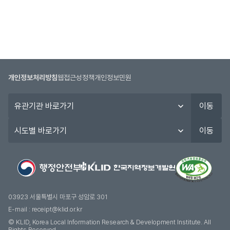
수
정
보
를
제
공
합
개인정보처리방침
웹접근성정책
개인정보민원
니
다.
유
이동
관
기
시
이동
관
도
바
별
로
바
가
로
기
가
기
03923 서울특별시 마포구 성암로 301
E-mail :
receipt@klid.or.kr
© KLID, Korea Local Information Research & Development Institute. AII
Rights Reserved.