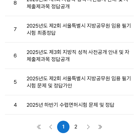
8
호,
체출제과목 정답공개
시
행
2025년도 제2회 서울특별시 지방공무원 임용 필기
기
7
시험 최종정답
관,
제
목,
2025년도 제3회 지방직 성적 사전공개 안내 및 자
6
첨
체출제과목 정답공개
부
파
일,
2025년도 제2회 서울특별시 지방공무원 임용 필기
5
작
시험 문제 및 정답가안
성
자,
4
2025년 하반기 수렵면허시험 문제 및 정답
공
고
일,
1
2
조
첫 페이지
이전 페이지
다음 페이지
마지막 페이지
회