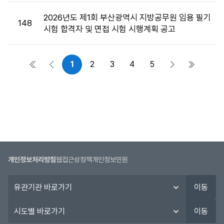
2026년도 제1회 부산광역시 지방공무원 임용 필기
148
시험 합격자 및 면접 시험 시행계획 공고
1
2
3
4
5
첫 페이지
이전 페이지
다음 페이지
마지막 
개인정보처리방침
웹접근성정책
개인정보민원
유
이동
관
기
시
이동
관
도