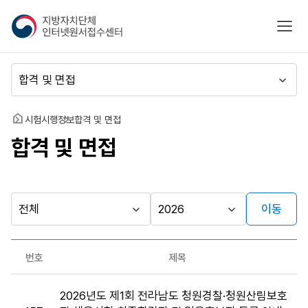
지
모바
방
자
치
메
단
뉴
체
이
인
동
홈
시험시행정보
합격 및 면접
터
합격 및 면접
넷
원
서
접
수
이동
다른
시
시
센
행
행
지방자치단체
터
최근소식
기
년
가기
번호
제목
관
도
게시판
합
2026년도 제1회 전라남도 청원경찰·청원산림보호
격