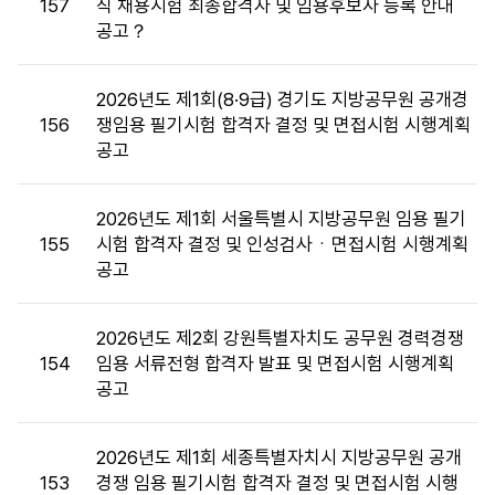
157
직 채용시험 최종합격자 및 임용후보자 등록 안내
및
공고？
면
접
목
2026년도 제1회(8·9급) 경기도 지방공무원 공개경
록
156
쟁임용 필기시험 합격자 결정 및 면접시험 시행계획
:
공고
게
시
판
2026년도 제1회 서울특별시 지방공무원 임용 필기
목
155
시험 합격자 결정 및 인성검사ㆍ면접시험 시행계획
록
공고
으
로
2026년도 제2회 강원특별자치도 공무원 경력경쟁
번
154
임용 서류전형 합격자 발표 및 면접시험 시행계획
호,
공고
시
행
기
2026년도 제1회 세종특별자치시 지방공무원 공개
관,
153
경쟁 임용 필기시험 합격자 결정 및 면접시험 시행
제