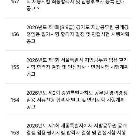
157
직 채용시험 최종합격자 및 임용후보자 등록 안내
및
공고？
면
접
목
2026년도 제1회(8·9급) 경기도 지방공무원 공개경
록
156
쟁임용 필기시험 합격자 결정 및 면접시험 시행계획
:
공고
게
시
판
2026년도 제1회 서울특별시 지방공무원 임용 필기
목
155
시험 합격자 결정 및 인성검사ㆍ면접시험 시행계획
록
공고
으
로
2026년도 제2회 강원특별자치도 공무원 경력경쟁
번
154
임용 서류전형 합격자 발표 및 면접시험 시행계획
호,
공고
시
행
기
2026년도 제1회 세종특별자치시 지방공무원 공개
관,
153
경쟁 임용 필기시험 합격자 결정 및 면접시험 시행
제