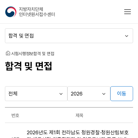
지
모바
방
자
치
메
단
뉴
체
이
인
동
홈
시험시행정보
합격 및 면접
터
합격 및 면접
넷
원
서
접
수
이동
다른
시
시
센
행
행
지방자치단체
터
최근소식
기
년
가기
번호
제목
관
도
게시판
합
2026년도 제1회 전라남도 청원경찰·청원산림보호
격