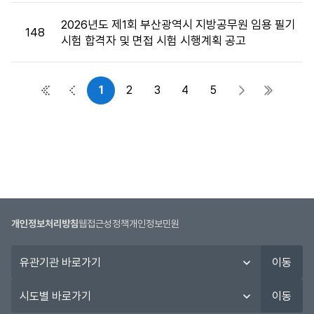
2026년도 제1회 부산광역시 지방공무원 임용 필기
148
시험 합격자 및 면접 시험 시행계획 공고
1
2
3
4
5
첫 페이지
이전 페이지
다음 페이지
마지막 
개인정보처리방침
웹접근성정책
개인정보민원
유
이동
관
기
시
이동
관
도