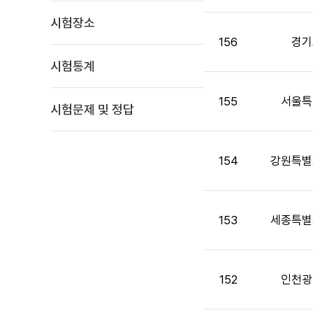
면
시험장소
접
목
156
경기
록
시험통계
:
게
155
서울특
시
시험문제 및 정답
판
목
록
154
강원특별
으
로
번
호,
153
세종특별
시
행
기
152
인천광
관,
제