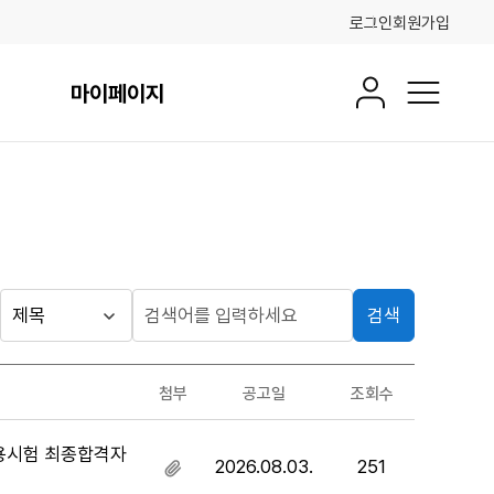
로그인
회원가입
마이페이지
회원정보
전체메뉴
검색
게시판
검
검
색
색
검색
구
어
조건
첨부
공고일
조회수
분
입
력
채용시험 최종합격자
2026.08.03.
251
첨