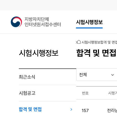
메인메뉴
지
시험시행정보
방
자
치
홈
시험시행정보
합격 및 면
단
체
합격 및 면접
시험시행정보
인
터
넷
원
최근소식
다른
시
시
서
행
행
지방자치단체
접
최근소식
기
년
수
가기
시험공고
번호
시행
관
도
게시판
센
합
터
격
합격 및 면접
157
전라
및