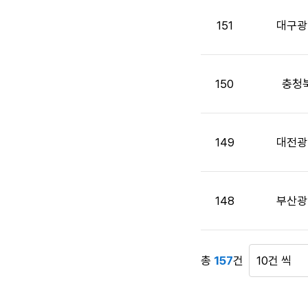
목,
첨
151
대구광
부
파
일,
공
150
충청
고
일,
조
149
대전광
회
수
정
보
148
부산광
를
제
공
합
총
157
건
게
니
시
다.
물