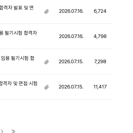
파
일
합격자 발표 및 면
2026.07.16.
6,724
첨
있
부
음
파
일
임용 필기시험 합격자
2026.07.16.
4,798
있
음
 임용 필기시험 합
2026.07.15.
7,298
첨
부
파
일
합격자 및 면접 시험
2026.07.15.
11,417
첨
있
부
음
파
일
있
음