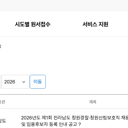
시도별 원서접수
서비스 지원
접
이동
기관
제목
2026년도 제1회 전라남도 청원경찰·청원산림보호직 
남도
및 임용후보자 등록 안내 공고？