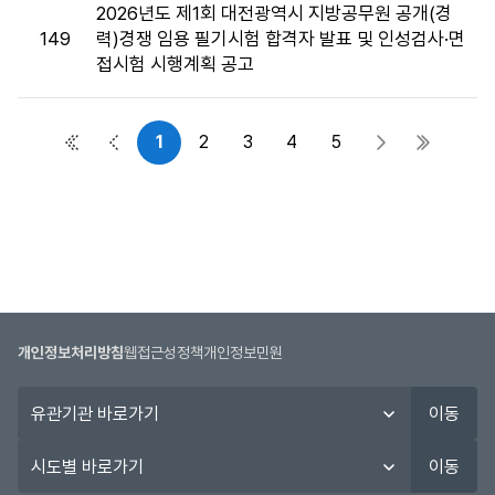
2026년도 제1회 대전광역시 지방공무원 공개(경
149
력)경쟁 임용 필기시험 합격자 발표 및 인성검사·면
접시험 시행계획 공고
1
2
3
4
5
첫 페이지
이전 페이지
다음 페이지
마지막 
개인정보처리방침
웹접근성정책
개인정보민원
유
이동
관
기
시
이동
관
도