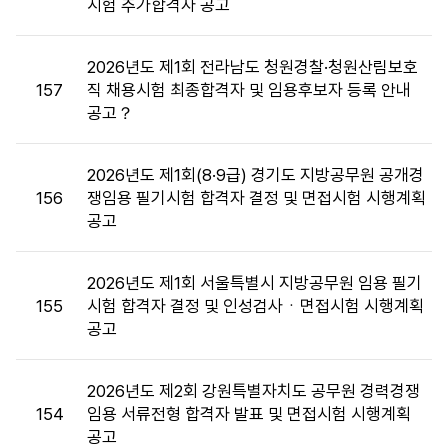
시험 추가합격자 공고
및
면
접
2026년도 제1회 전라남도 청원경찰·청원산림보호
목
157
직 채용시험 최종합격자 및 임용후보자 등록 안내
록
공고？
:
게
시
2026년도 제1회(8·9급) 경기도 지방공무원 공개경
판
156
쟁임용 필기시험 합격자 결정 및 면접시험 시행계획
목
공고
록
으
2026년도 제1회 서울특별시 지방공무원 임용 필기
로
155
시험 합격자 결정 및 인성검사ㆍ면접시험 시행계획
번
공고
호,
시
행
2026년도 제2회 강원특별자치도 공무원 경력경쟁
기
154
임용 서류전형 합격자 발표 및 면접시험 시행계획
관,
공고
제