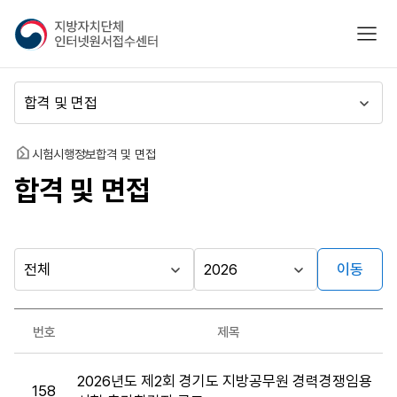
지
모바
방
자
치
메
단
뉴
체
이
인
동
홈
시험시행정보
합격 및 면접
터
합격 및 면접
넷
원
서
접
수
이동
다른
시
시
센
행
행
지방자치단체
터
최근소식
기
년
가기
번호
제목
관
도
게시판
합
2026년도 제2회 경기도 지방공무원 경력경쟁임용
격
158