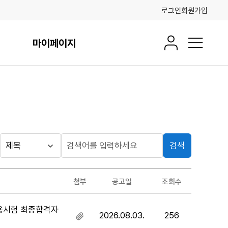
로그인
회원가입
마이페이지
회원정보
전체메뉴
검색
게시판
검
검
색
색
검색
구
어
조건
첨부
공고일
조회수
분
입
력
채용시험 최종합격자
2026.08.03.
256
첨