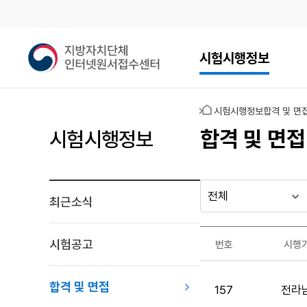
메인메뉴
지
시험시행정보
방
자
치
홈
시험시행정보
합격 및 면
단
체
합격 및 면접
시험시행정보
인
터
넷
원
최근소식
다른
시
시
서
행
행
지방자치단체
접
최근소식
기
년
수
가기
시험공고
번호
시행
관
도
게시판
센
합
터
격
합격 및 면접
157
전라
및