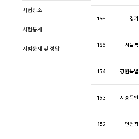
면
시험장소
접
목
156
경기
록
시험통계
:
게
155
서울특
시
시험문제 및 정답
판
목
록
154
강원특별
으
로
번
호,
153
세종특별
시
행
기
152
인천광
관,
제