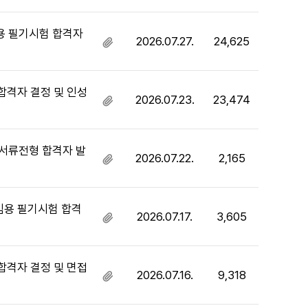
부
파
일
임용 필기시험 합격자
2026.07.27.
24,625
첨
있
부
음
파
일
합격자 결정 및 인성
2026.07.23.
23,474
첨
있
부
음
파
일
 서류전형 합격자 발
2026.07.22.
2,165
첨
있
부
음
파
일
임용 필기시험 합격
2026.07.17.
3,605
첨
있
부
음
파
일
합격자 결정 및 면접
2026.07.16.
9,318
첨
있
부
음