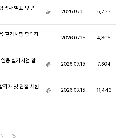
파
일
합격자 발표 및 면
2026.07.16.
6,733
첨
있
부
음
파
일
임용 필기시험 합격자
2026.07.16.
4,805
있
음
 임용 필기시험 합
2026.07.15.
7,304
첨
부
파
일
합격자 및 면접 시험
2026.07.15.
11,443
첨
있
부
음
파
일
있
음