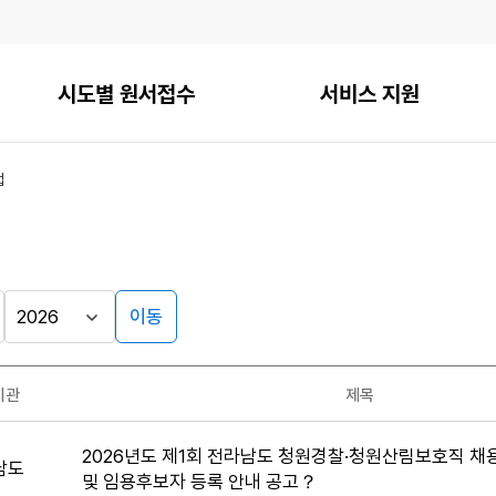
시도별 원서접수
서비스 지원
접
이동
기관
제목
2026년도 제1회 전라남도 청원경찰·청원산림보호직 
남도
및 임용후보자 등록 안내 공고？