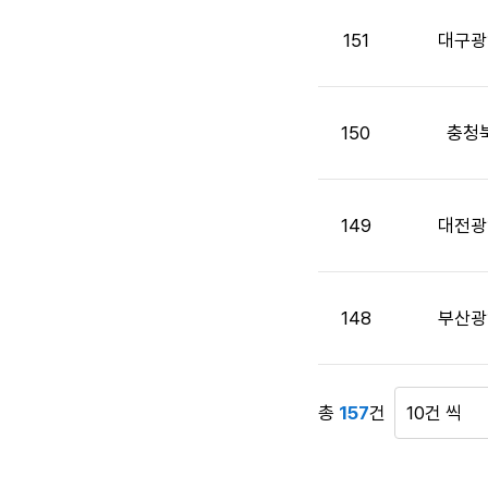
목,
첨
151
대구광
부
파
일,
공
150
충청
고
일,
조
149
대전광
회
수
정
보
148
부산광
를
제
공
합
총
157
건
게
니
시
다.
물