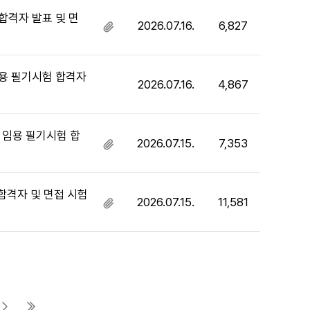
파
일
합격자 발표 및 면
2026.07.16.
6,827
첨
있
부
음
파
일
임용 필기시험 합격자
2026.07.16.
4,867
있
음
 임용 필기시험 합
2026.07.15.
7,353
첨
부
파
일
합격자 및 면접 시험
2026.07.15.
11,581
첨
있
부
음
파
일
있
음