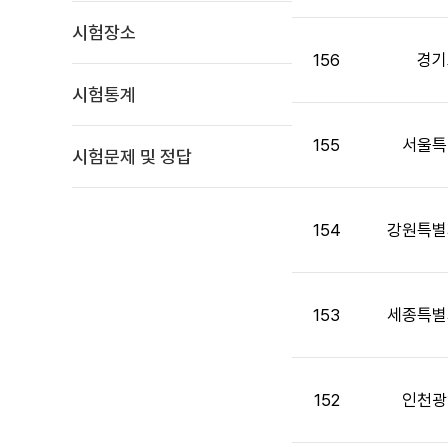
면
시험장소
접
목
156
경기
록
시험통계
:
게
155
서울특
시
시험문제 및 정답
판
목
록
154
강원특별
으
로
번
호,
153
세종특별
시
행
기
152
인천광
관,
제