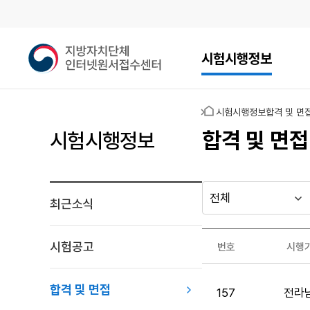
메인메뉴
지
시험시행정보
방
자
치
홈
시험시행정보
합격 및 면
단
체
합격 및 면접
시험시행정보
인
터
넷
원
최근소식
다른
시
시
서
행
행
지방자치단체
접
최근소식
기
년
수
가기
시험공고
번호
시행
관
도
게시판
센
합
터
격
합격 및 면접
157
전라
및