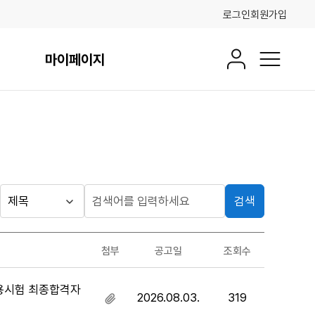
로그인
회원가입
마이페이지
회원정보
전체메뉴
검색
게시판
검
검
색
색
검색
구
어
조건
첨부
공고일
조회수
분
입
력
채용시험 최종합격자
2026.08.03.
319
첨