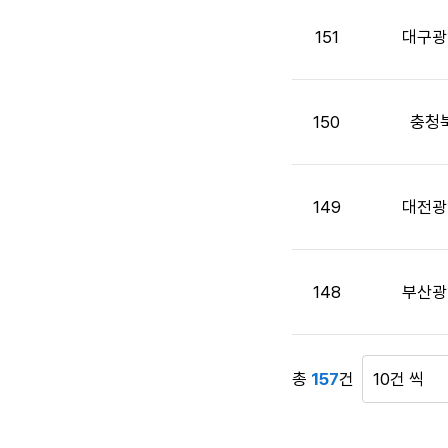
목,
첨
151
대구광
부
파
일,
공
150
충청
고
일,
조
149
대전광
회
수
정
보
148
부산광
를
제
공
합
총
157
건
게
니
시
다.
물