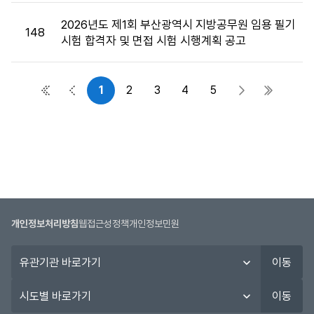
2026년도 제1회 부산광역시 지방공무원 임용 필기
148
시험 합격자 및 면접 시험 시행계획 공고
1
2
3
4
5
첫 페이지
이전 페이지
다음 페이지
마지막 
개인정보처리방침
웹접근성정책
개인정보민원
유
이동
관
기
시
이동
관
도