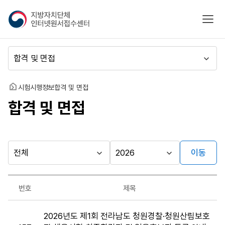
지
모바
방
자
치
메
단
뉴
체
이
인
동
홈
시험시행정보
합격 및 면접
터
합격 및 면접
넷
원
서
접
수
이동
다른
시
시
센
행
행
지방자치단체
터
최근소식
기
년
가기
번호
제목
관
도
게시판
합
2026년도 제1회 전라남도 청원경찰·청원산림보호
격