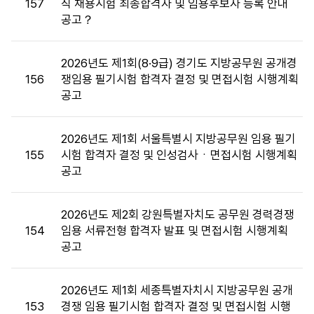
157
직 채용시험 최종합격자 및 임용후보자 등록 안내
및
공고？
면
접
목
2026년도 제1회(8·9급) 경기도 지방공무원 공개경
록
156
쟁임용 필기시험 합격자 결정 및 면접시험 시행계획
:
공고
게
시
판
2026년도 제1회 서울특별시 지방공무원 임용 필기
목
155
시험 합격자 결정 및 인성검사ㆍ면접시험 시행계획
록
공고
으
로
2026년도 제2회 강원특별자치도 공무원 경력경쟁
번
154
임용 서류전형 합격자 발표 및 면접시험 시행계획
호,
공고
시
행
기
2026년도 제1회 세종특별자치시 지방공무원 공개
관,
153
경쟁 임용 필기시험 합격자 결정 및 면접시험 시행
제