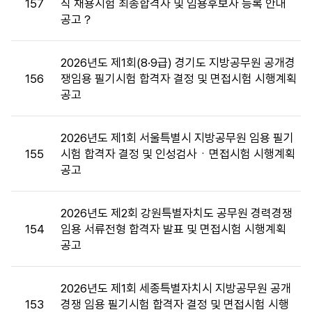
157
직 채용시험 최종합격자 및 임용후보자 등록 안내
및
공고？
면
접
목
2026년도 제1회(8·9급) 경기도 지방공무원 공개경
록
156
쟁임용 필기시험 합격자 결정 및 면접시험 시행계획
:
공고
게
시
판
2026년도 제1회 서울특별시 지방공무원 임용 필기
목
155
시험 합격자 결정 및 인성검사ㆍ면접시험 시행계획
록
공고
으
로
2026년도 제2회 강원특별자치도 공무원 경력경쟁
번
154
임용 서류전형 합격자 발표 및 면접시험 시행계획
호,
공고
시
행
기
2026년도 제1회 세종특별자치시 지방공무원 공개
관,
153
경쟁 임용 필기시험 합격자 결정 및 면접시험 시행
제