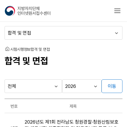
지
모바
방
자
치
메
단
뉴
체
이
인
동
홈
시험시행정보
합격 및 면접
터
합격 및 면접
넷
원
서
접
수
이동
다른
시
시
센
행
행
지방자치단체
터
최근소식
기
년
가기
번호
제목
관
도
게시판
합
2026년도 제1회 전라남도 청원경찰·청원산림보호
격