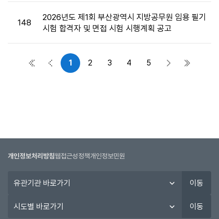
2026년도 제1회 부산광역시 지방공무원 임용 필기
148
시험 합격자 및 면접 시험 시행계획 공고
1
2
3
4
5
첫 페이지
이전 페이지
다음 페이지
마지막 
개인정보처리방침
웹접근성정책
개인정보민원
유
이동
관
기
시
이동
관
도