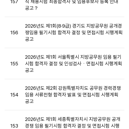
157
직 채용시험 최종합격자 및 임용후보자 등록 안내
및
공고？
면
접
목
2026년도 제1회(8·9급) 경기도 지방공무원 공개경
록
156
쟁임용 필기시험 합격자 결정 및 면접시험 시행계획
:
공고
게
시
판
2026년도 제1회 서울특별시 지방공무원 임용 필기
목
155
시험 합격자 결정 및 인성검사ㆍ면접시험 시행계획
록
공고
으
로
2026년도 제2회 강원특별자치도 공무원 경력경쟁
번
154
임용 서류전형 합격자 발표 및 면접시험 시행계획
호,
공고
시
행
기
2026년도 제1회 세종특별자치시 지방공무원 공개
관,
153
경쟁 임용 필기시험 합격자 결정 및 면접시험 시행
제