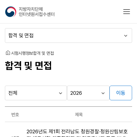
지
모바
방
자
치
메
단
뉴
체
이
인
동
홈
시험시행정보
합격 및 면접
터
합격 및 면접
넷
원
서
접
수
이동
다른
시
시
센
행
행
지방자치단체
터
최근소식
기
년
가기
번호
제목
관
도
게시판
합
2026년도 제1회 전라남도 청원경찰·청원산림보호
격