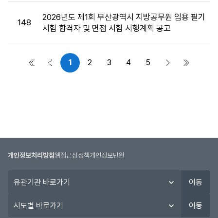
2026년도 제1회 부산광역시 지방공무원 임용 필기
148
시험 합격자 및 면접 시험 시행계획 공고
1
2
3
4
5
첫 페이지
이전 페이지
다음 페이지
마지막 
개인정보처리방침
웹접근성정책
개인정보민원
유
이동
관
기
시
이동
관
도