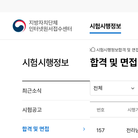
메인메뉴
지
시험시행정보
방
자
치
홈
시험시행정보
합격 및 면
단
체
합격 및 면접
시험시행정보
인
터
넷
원
최근소식
다른
시
시
서
행
행
지방자치단체
접
최근소식
기
년
수
가기
시험공고
번호
시행
관
도
게시판
센
합
터
격
합격 및 면접
157
전라
및