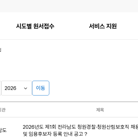
시도별 원서접수
서비스 지원
접
이동
기관
제목
2026년도 제1회 전라남도 청원경찰·청원산림보호직 
남도
및 임용후보자 등록 안내 공고？