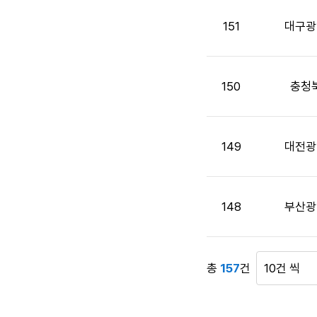
목,
첨
151
대구광
부
파
일,
공
150
충청
고
일,
조
149
대전광
회
수
정
보
148
부산광
를
제
공
합
총
157
건
게
니
시
다.
물