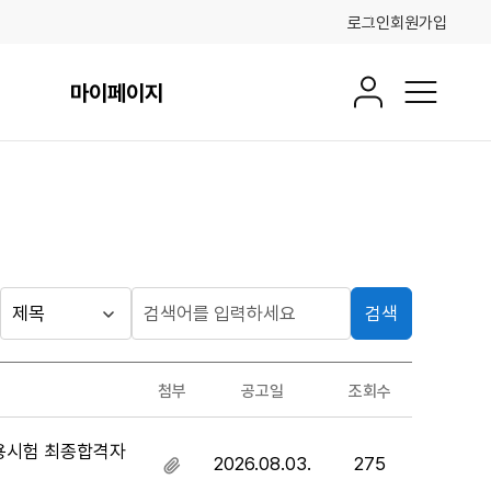
로그인
회원가입
마이페이지
회원정보
전체메뉴
검색
게시판
검
검
색
색
검색
구
어
조건
첨부
공고일
조회수
분
입
력
채용시험 최종합격자
2026.08.03.
275
첨