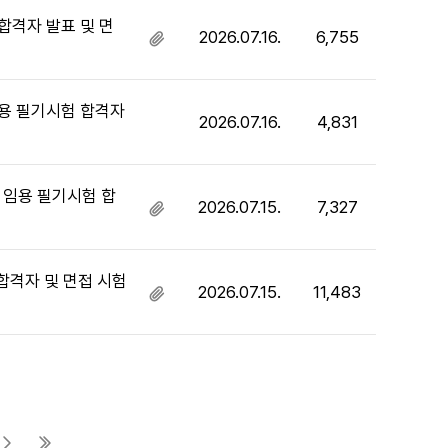
파
일
합격자 발표 및 면
2026.07.16.
6,755
첨
있
부
음
파
일
임용 필기시험 합격자
2026.07.16.
4,831
있
음
 임용 필기시험 합
2026.07.15.
7,327
첨
부
파
일
합격자 및 면접 시험
2026.07.15.
11,483
첨
있
부
음
파
일
있
음