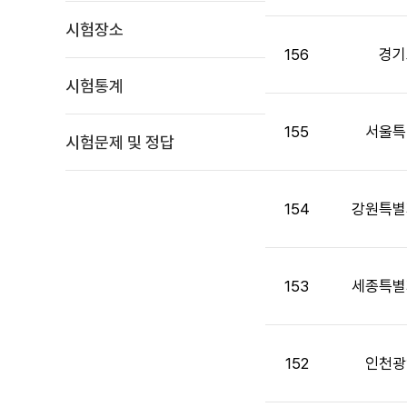
면
시험장소
접
목
156
경기
록
시험통계
:
게
155
서울특
시
시험문제 및 정답
판
목
록
154
강원특별
으
로
번
호,
153
세종특별
시
행
기
152
인천광
관,
제