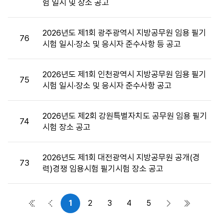
험 일시 및 장소 공고
목,
첨
부
2026년도 제1회 광주광역시 지방공무원 임용 필기
76
파
시험 일시·장소 및 응시자 준수사항 등 공고
일,
공
2026년도 제1회 인천광역시 지방공무원 임용 필기
고
75
시험 일시·장소 및 응시자 준수사항 공고
일,
조
회
2026년도 제2회 강원특별자치도 공무원 임용 필기
74
수
시험 장소 공고
정
보
를
2026년도 제1회 대전광역시 지방공무원 공개(경
73
제
력)경쟁 임용시험 필기시험 장소 공고
공
합
니
1
2
3
4
5
첫 페이지
이전 페이지
다음 페이지
마지막 
다.