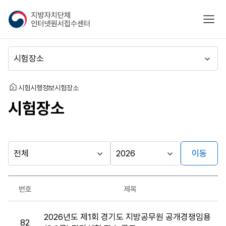
지
모바
방
자
치
메
단
뉴
체
이
인
동
홈
시험시행정보
시험장소
터
시험장소
넷
원
서
접
수
이동
다른
시
시
센
행
행
지방자치단체
터
최근소식
기
년
가기
번호
제목
관
도
게시판
시
2026년도 제1회 경기도 지방공무원 공개경쟁임용
험
82