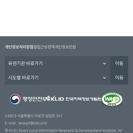
개인정보처리방침
웹접근성정책
개인정보민원
유
이동
관
기
시
이동
관
도
바
별
로
바
가
로
기
가
기
03923 서울특별시 마포구 성암로 301
E-mail :
receipt@klid.or.kr
© KLID, Korea Local Information Research & Development Institute. AII