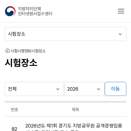
지
모바
방
자
치
메
단
뉴
체
이
인
동
홈
시험시행정보
시험장소
터
시험장소
넷
원
서
접
수
이동
다른
시
시
센
행
행
지방자치단체
터
최근소식
기
년
가기
번호
제목
관
도
게시판
시
2026년도 제1회 경기도 지방공무원 공개경쟁임용
험
82