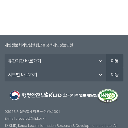
개인정보처리방침
웹접근성정책
개인정보민원
유
이동
관
기
시
이동
관
도
바
별
로
바
가
로
기
가
기
03923 서울특별시 마포구 성암로 301
E-mail :
receipt@klid.or.kr
© KLID, Korea Local Information Research & Development Institute. AII