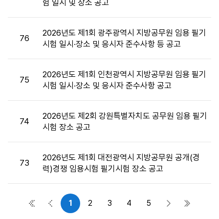
험 일시 및 장소 공고
목,
첨
부
2026년도 제1회 광주광역시 지방공무원 임용 필기
76
파
시험 일시·장소 및 응시자 준수사항 등 공고
일,
공
2026년도 제1회 인천광역시 지방공무원 임용 필기
고
75
시험 일시·장소 및 응시자 준수사항 공고
일,
조
회
2026년도 제2회 강원특별자치도 공무원 임용 필기
74
수
시험 장소 공고
정
보
를
2026년도 제1회 대전광역시 지방공무원 공개(경
73
제
력)경쟁 임용시험 필기시험 장소 공고
공
합
니
1
2
3
4
5
첫 페이지
이전 페이지
다음 페이지
마지막 
다.