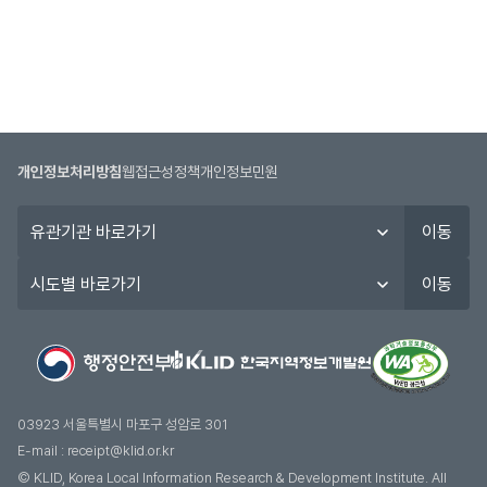
개인정보처리방침
웹접근성정책
개인정보민원
유
이동
관
기
시
이동
관
도
바
별
로
바
가
로
기
가
기
03923 서울특별시 마포구 성암로 301
E-mail :
receipt@klid.or.kr
© KLID, Korea Local Information Research & Development Institute. AII