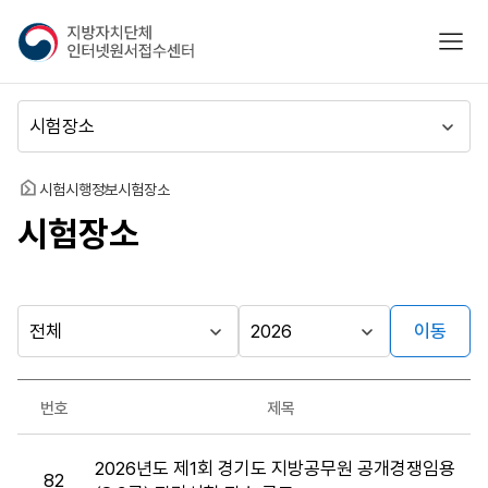
지
모바
방
자
치
메
단
뉴
체
이
인
동
홈
시험시행정보
시험장소
터
시험장소
넷
원
서
접
수
이동
다른
시
시
센
행
행
지방자치단체
터
최근소식
기
년
가기
번호
제목
관
도
게시판
시
2026년도 제1회 경기도 지방공무원 공개경쟁임용
험
82