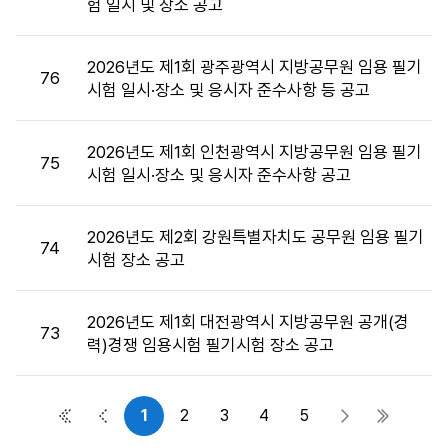
험 일시 및 장소 공고
목,
첨
부
2026년도 제1회 광주광역시 지방공무원 임용 필기
76
파
시험 일시·장소 및 응시자 준수사항 등 공고
일,
공
2026년도 제1회 인천광역시 지방공무원 임용 필기
고
75
시험 일시·장소 및 응시자 준수사항 공고
일,
조
회
2026년도 제2회 강원특별자치도 공무원 임용 필기
74
수
시험 장소 공고
정
보
를
2026년도 제1회 대전광역시 지방공무원 공개(경
73
제
력)경쟁 임용시험 필기시험 장소 공고
공
합
니
1
2
3
4
5
첫 페이지
이전 페이지
다음 페이지
마지막 
다.