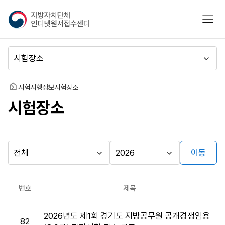
지
모바
방
자
치
메
단
뉴
체
이
인
동
홈
시험시행정보
시험장소
터
시험장소
넷
원
서
접
수
이동
다른
시
시
센
행
행
지방자치단체
터
최근소식
기
년
가기
번호
제목
관
도
게시판
시
2026년도 제1회 경기도 지방공무원 공개경쟁임용
험
82