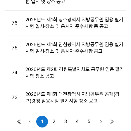
험 일시 및 장소 공고
목,
첨
부
2026년도 제1회 광주광역시 지방공무원 임용 필기
76
파
시험 일시·장소 및 응시자 준수사항 등 공고
일,
공
2026년도 제1회 인천광역시 지방공무원 임용 필기
고
75
시험 일시·장소 및 응시자 준수사항 공고
일,
조
회
2026년도 제2회 강원특별자치도 공무원 임용 필기
74
수
시험 장소 공고
정
보
를
2026년도 제1회 대전광역시 지방공무원 공개(경
73
제
력)경쟁 임용시험 필기시험 장소 공고
공
합
니
1
2
3
4
5
첫 페이지
이전 페이지
다음 페이지
마지막 
다.