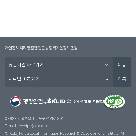
개인정보처리방침
웹접근성정책
개인정보민원
유
이동
관
기
시
이동
관
도
바
별
로
바
가
로
기
가
기
03923 서울특별시 마포구 성암로 301
E-mail :
receipt@klid.or.kr
© KLID, Korea Local Information Research & Development Institute. AII