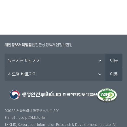
개인정보처리방침
웹접근성정책
개인정보민원
유
이동
관
기
시
이동
관
도
바
별
로
바
가
로
기
가
기
03923 서울특별시 마포구 성암로 301
E-mail :
receipt@klid.or.kr
© KLID, Korea Local Information Research & Development Institute. AII