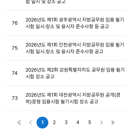
험 일시 및 장소 공고
목,
첨
부
2026년도 제1회 광주광역시 지방공무원 임용 필기
76
파
시험 일시·장소 및 응시자 준수사항 등 공고
일,
공
2026년도 제1회 인천광역시 지방공무원 임용 필기
고
75
시험 일시·장소 및 응시자 준수사항 공고
일,
조
회
2026년도 제2회 강원특별자치도 공무원 임용 필기
74
수
시험 장소 공고
정
보
를
2026년도 제1회 대전광역시 지방공무원 공개(경
73
제
력)경쟁 임용시험 필기시험 장소 공고
공
합
니
1
2
3
4
5
첫 페이지
이전 페이지
다음 페이지
마지막 
다.