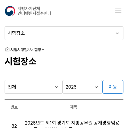
지
모바
방
자
치
메
단
뉴
체
이
인
동
홈
시험시행정보
시험장소
터
시험장소
넷
원
서
접
수
이동
다른
시
시
센
행
행
지방자치단체
터
최근소식
기
년
가기
번호
제목
관
도
게시판
시
2026년도 제1회 경기도 지방공무원 공개경쟁임용
험
82