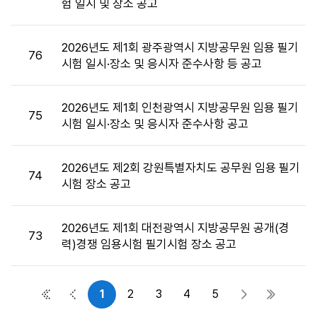
험 일시 및 장소 공고
목,
첨
부
2026년도 제1회 광주광역시 지방공무원 임용 필기
76
파
시험 일시·장소 및 응시자 준수사항 등 공고
일,
공
2026년도 제1회 인천광역시 지방공무원 임용 필기
고
75
시험 일시·장소 및 응시자 준수사항 공고
일,
조
회
2026년도 제2회 강원특별자치도 공무원 임용 필기
74
수
시험 장소 공고
정
보
를
2026년도 제1회 대전광역시 지방공무원 공개(경
73
제
력)경쟁 임용시험 필기시험 장소 공고
공
합
니
1
2
3
4
5
첫 페이지
이전 페이지
다음 페이지
마지막 
다.