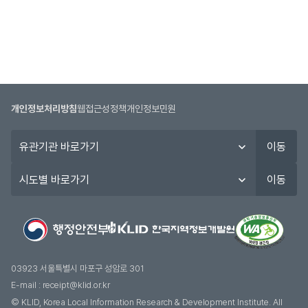
개인정보처리방침
웹접근성정책
개인정보민원
유
이동
관
기
시
이동
관
도
바
별
로
바
가
로
기
가
기
03923 서울특별시 마포구 성암로 301
E-mail :
receipt@klid.or.kr
© KLID, Korea Local Information Research & Development Institute. AII