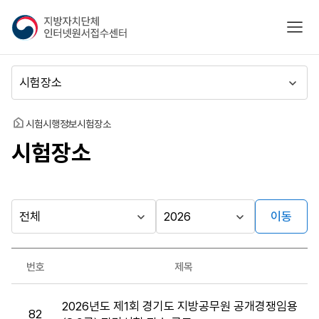
지
모바
방
자
치
메
단
뉴
체
이
인
동
홈
시험시행정보
시험장소
터
시험장소
넷
원
서
접
수
이동
다른
시
시
센
행
행
지방자치단체
터
최근소식
기
년
가기
번호
제목
관
도
게시판
시
2026년도 제1회 경기도 지방공무원 공개경쟁임용
험
82