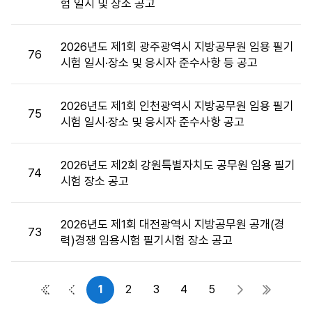
험 일시 및 장소 공고
목,
첨
부
2026년도 제1회 광주광역시 지방공무원 임용 필기
76
파
시험 일시·장소 및 응시자 준수사항 등 공고
일,
공
2026년도 제1회 인천광역시 지방공무원 임용 필기
고
75
시험 일시·장소 및 응시자 준수사항 공고
일,
조
회
2026년도 제2회 강원특별자치도 공무원 임용 필기
74
수
시험 장소 공고
정
보
를
2026년도 제1회 대전광역시 지방공무원 공개(경
73
제
력)경쟁 임용시험 필기시험 장소 공고
공
합
니
1
2
3
4
5
첫 페이지
이전 페이지
다음 페이지
마지막 
다.