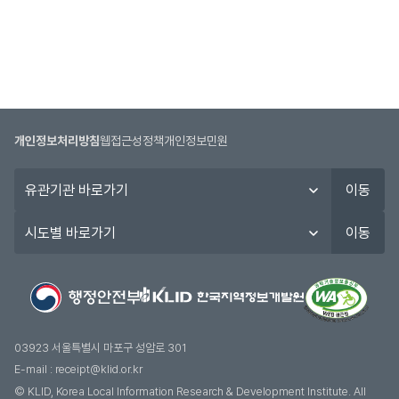
개인정보처리방침
웹접근성정책
개인정보민원
유
이동
관
기
시
이동
관
도
바
별
로
바
가
로
기
가
기
03923 서울특별시 마포구 성암로 301
E-mail :
receipt@klid.or.kr
© KLID, Korea Local Information Research & Development Institute. AII