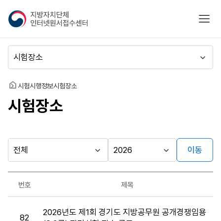
지
모바
방
자
치
메
단
뉴
체
이
인
동
홈
시험시행정보
시험장소
터
시험장소
넷
원
서
접
수
이동
다른
시
시
센
행
행
지방자치단체
터
최근소식
기
년
가기
번호
제목
관
도
게시판
시
2026년도 제1회 경기도 지방공무원 공개경쟁임용
험
82