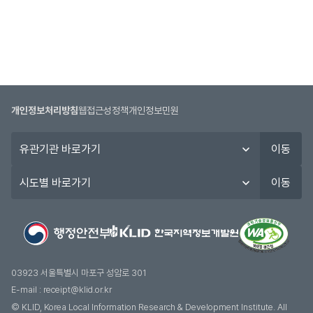
개인정보처리방침
웹접근성정책
개인정보민원
유
이동
관
기
시
이동
관
도
바
별
로
바
가
로
기
가
기
03923 서울특별시 마포구 성암로 301
E-mail :
receipt@klid.or.kr
© KLID, Korea Local Information Research & Development Institute. AII