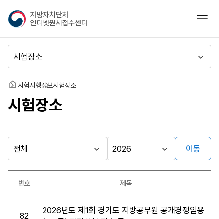
지
모바
방
자
치
메
단
뉴
체
이
인
동
홈
시험시행정보
시험장소
터
시험장소
넷
원
서
접
수
이동
다른
시
시
센
행
행
지방자치단체
터
최근소식
기
년
가기
번호
제목
관
도
게시판
시
2026년도 제1회 경기도 지방공무원 공개경쟁임용
험
82