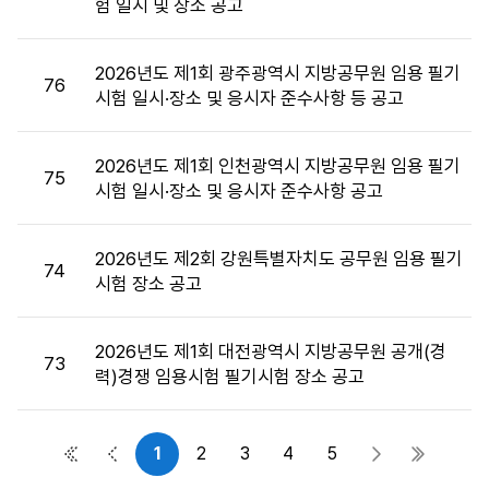
험 일시 및 장소 공고
목,
첨
부
2026년도 제1회 광주광역시 지방공무원 임용 필기
76
파
시험 일시·장소 및 응시자 준수사항 등 공고
일,
공
2026년도 제1회 인천광역시 지방공무원 임용 필기
고
75
시험 일시·장소 및 응시자 준수사항 공고
일,
조
회
2026년도 제2회 강원특별자치도 공무원 임용 필기
74
수
시험 장소 공고
정
보
를
2026년도 제1회 대전광역시 지방공무원 공개(경
73
제
력)경쟁 임용시험 필기시험 장소 공고
공
합
니
1
2
3
4
5
첫 페이지
이전 페이지
다음 페이지
마지막 
다.